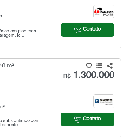
²
Contato
órios em piso taco
aragem. lo...
48 m²
1.300.000
R$
m²
Contato
do sul. contando com
abamento...