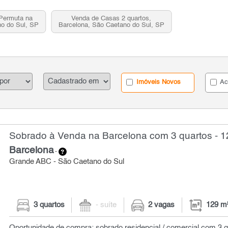
Permuta na
Venda de Casas 2 quartos,
no do Sul, SP
Barcelona, São Caetano do Sul, SP
Imóveis Novos
Ac
Sobrado à Venda na Barcelona com 3 quartos - 1
Barcelona
-
Grande ABC - São Caetano do Sul
3 quartos
- suíte
2 vagas
129 m
Oportunidade de compra: sobrado residencial / comercial com 3 q