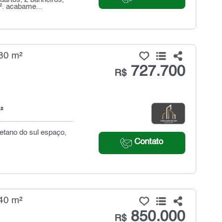
². acabame...
80 m²
727.700
R$
²
etano do sul espaço,
Contato
40 m²
850.000
R$