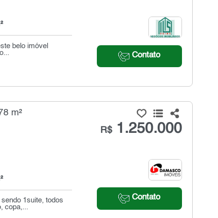
²
ste belo imóvel
...
Contato
78 m²
1.250.000
R$
²
Contato
 sendo 1suite, todos
 copa,...