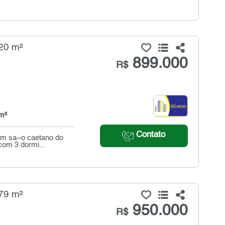
20 m²
899.000
R$
m²
Contato
 em sa~o caetano do
com 3 dormi...
79 m²
950.000
R$