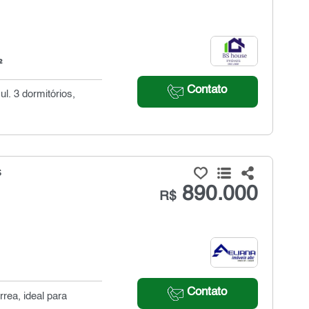
²
Contato
l. 3 dormitórios,
s
890.000
R$
Contato
rea, ideal para