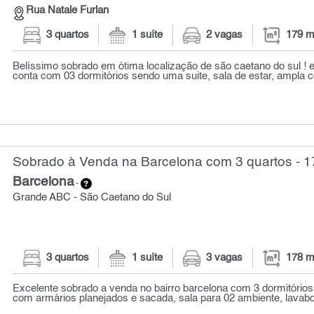
Rua Natale Furlan
3 quartos
1 suíte
2 vagas
179 m
Belíssimo sobrado em ótima localização de são caetano do sul ! e
conta com 03 dormitórios sendo uma suite, sala de estar, ampla co
Sobrado à Venda na Barcelona com 3 quartos - 1
Barcelona
-
Grande ABC - São Caetano do Sul
3 quartos
1 suíte
3 vagas
178 m
Excelente sobrado a venda no bairro barcelona com 3 dormitórios
com armários planejados e sacada, sala para 02 ambiente, lavabo,