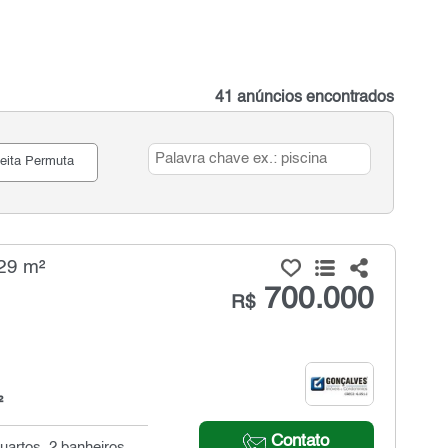
41 anúncios encontrados
eita Permuta
29 m²
700.000
R$
²
Contato
uartos, 2 banheiros,