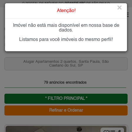
O PORTAL DE IMÓVEIS DO
GRANDE ABC
DE SÃO PAULO
×
Atenção!
Imóvel não está mais disponível em nossa base de
HOME
GRANDE ABC
ALUGAR
SÃO CAETANO DO SUL
SANTA PAULA
dados.
Imóveis para Alugar na Santa Paula, São Caetano do Sul, SP
Listamos para você imóveis do mesmo perfil!
Santa Paula - São Caetano do Sul, Grande ABC
Alugar Apartamentos 2 quartos, Santa Paula, São
Caetano do Sul, SP
79 anúncios encontrados
* FILTRO PRINCIPAL *
Refinar e Ordenar