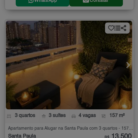
WhatsApp
Contatar
3 quartos
3 suítes
4 vagas
157 m²
Apartamento para Alugar na Santa Paula com 3 quartos - 157 m²
13.500
Santa Paula
R$