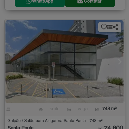
WhatsApp
Contatar
-
- suíte
- vaga
748 m²
Galpão / Salão para Alugar na Santa Paula - 748 m²
74.800
Santa Paula