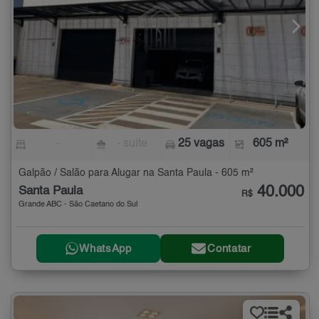
-
- suíte
25 vagas
605 m²
Galpão / Salão para Alugar na Santa Paula - 605 m²
40.000
Santa Paula
R$
Grande ABC - São Caetano do Sul
WhatsApp
Contatar