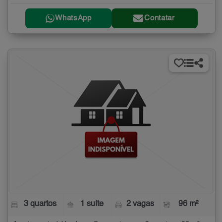
WhatsApp
Contatar
3 quartos
1 suíte
2 vagas
96 m²