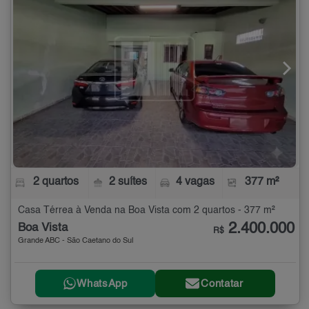
2 quartos
2 suítes
4 vagas
377 m²
Casa Térrea à Venda na Boa Vista com 2 quartos - 377 m²
2.400.000
Boa Vista
R$
Grande ABC - São Caetano do Sul
WhatsApp
Contatar