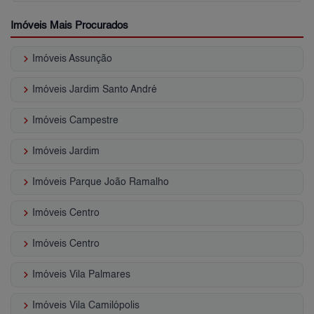
Imóveis Mais Procurados
keyboard_arrow_right
Imóveis Assunção
keyboard_arrow_right
Imóveis Jardim Santo André
keyboard_arrow_right
Imóveis Campestre
keyboard_arrow_right
Imóveis Jardim
keyboard_arrow_right
Imóveis Parque João Ramalho
keyboard_arrow_right
Imóveis Centro
keyboard_arrow_right
Imóveis Centro
keyboard_arrow_right
Imóveis Vila Palmares
keyboard_arrow_right
Imóveis Vila Camilópolis