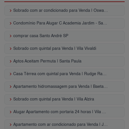
keyboard_arrow_right
Sobrado com ar condicionado para Venda | Oswaldo Cruz
keyboard_arrow_right
Condomínio Para Alugar C Academia Jardim - Santo André, SP
keyboard_arrow_right
comprar casa Santo André SP
keyboard_arrow_right
Sobrado com quintal para Venda | Vila Vivaldi
keyboard_arrow_right
Aptos Aceitam Permuta | Santa Paula
keyboard_arrow_right
Casa Térrea com quintal para Venda | Rudge Ramos
keyboard_arrow_right
Apartamento hidromassagem para Venda | Baeta Neves
keyboard_arrow_right
Sobrado com quintal para Venda | Vila Alzira
keyboard_arrow_right
Alugar Apartamento com portaria 24 horas | Vila Assunção
keyboard_arrow_right
Apartamento com ar condicionado para Venda | Jardim