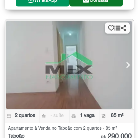
WhatsApp
Contatar
2 quartos
- suíte
1 vaga
85 m²
Apartamento à Venda no Taboão com 2 quartos - 85 m²
290.000
Taboão
R$