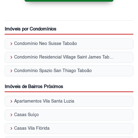
Imóveis por Condomínios
keyboard_arrow_right
Condomínio Neo Suisse Taboão
keyboard_arrow_right
Condomínio Residencial Village Saint James Taboão
keyboard_arrow_right
Condomínio Spazio San Thiago Taboão
Imóveis de Bairros Próximos
keyboard_arrow_right
Apartamentos Vila Santa Luzia
keyboard_arrow_right
Casas Suíço
keyboard_arrow_right
Casas Vila Flórida