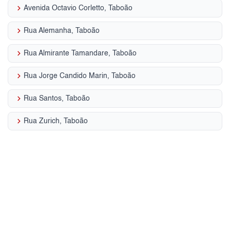
keyboard_arrow_right
Avenida Octavio Corletto, Taboão
keyboard_arrow_right
Rua Alemanha, Taboão
keyboard_arrow_right
Rua Almirante Tamandare, Taboão
keyboard_arrow_right
Rua Jorge Candido Marin, Taboão
keyboard_arrow_right
Rua Santos, Taboão
keyboard_arrow_right
Rua Zurich, Taboão