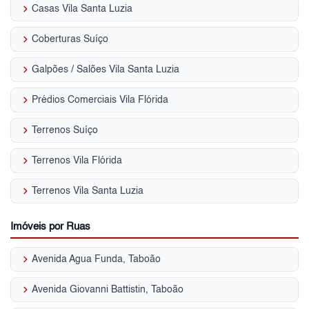
keyboard_arrow_right
Casas Vila Santa Luzia
keyboard_arrow_right
Coberturas Suíço
keyboard_arrow_right
Galpões / Salões Vila Santa Luzia
keyboard_arrow_right
Prédios Comerciais Vila Flórida
keyboard_arrow_right
Terrenos Suíço
keyboard_arrow_right
Terrenos Vila Flórida
keyboard_arrow_right
Terrenos Vila Santa Luzia
Imóveis por Ruas
keyboard_arrow_right
Avenida Agua Funda, Taboão
keyboard_arrow_right
Avenida Giovanni Battistin, Taboão