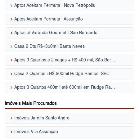
keyboard_arrow_right
Aptos Aceitam Permuta | Nova Petrópolis
keyboard_arrow_right
Aptos Aceitam Permuta | Assunção
keyboard_arrow_right
Aptos c/ Varanda Gourmet | São Bernardo
keyboard_arrow_right
Casa 2 Dts R$+350mil|Baeta Neves
keyboard_arrow_right
Aptos 3 Quartos e 2 vagas + R$ 400 mil, São Bernardo do Campo, SP
keyboard_arrow_right
Casa 2 Quartos +R$ 500mil Rudge Ramos, SBC
keyboard_arrow_right
Aptos 3 Quartos 400mil até 600mil em Rudge Ramos em SBC, SP para Venda
Imóveis Mais Procurados
keyboard_arrow_right
Imóveis Jardim Santo André
keyboard_arrow_right
Imóveis Vila Assunção