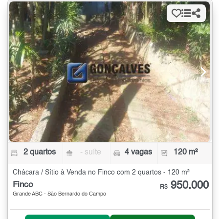
2 quartos
- suíte
4 vagas
120 m²
Chácara / Sítio à Venda no Finco com 2 quartos - 120 m²
950.000
Finco
R$
Grande ABC - São Bernardo do Campo