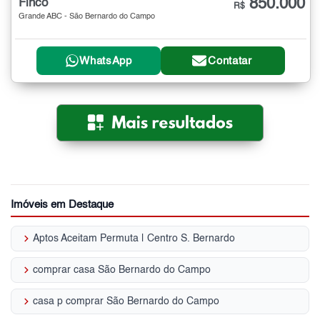
850.000
Finco
R$
Grande ABC - São Bernardo do Campo
WhatsApp
Contatar
Imóveis em Destaque
keyboard_arrow_right
Aptos Aceitam Permuta | Centro S. Bernardo
keyboard_arrow_right
comprar casa São Bernardo do Campo
keyboard_arrow_right
casa p comprar São Bernardo do Campo