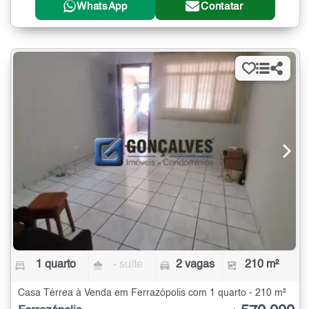
WhatsApp
Contatar
1 quarto
- suíte
2 vagas
210 m²
Casa Térrea à Venda em Ferrazópolis com 1 quarto - 210 m²