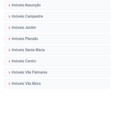
keyboard_arrow_right
Imóveis Assunção
keyboard_arrow_right
Imóveis Campestre
keyboard_arrow_right
Imóveis Jardim
keyboard_arrow_right
Imóveis Planalto
keyboard_arrow_right
Imóveis Santa Maria
keyboard_arrow_right
Imóveis Centro
keyboard_arrow_right
Imóveis Vila Palmares
keyboard_arrow_right
Imóveis Vila Alzira