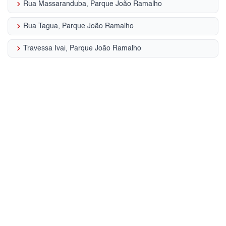
keyboard_arrow_right
Rua Massaranduba, Parque João Ramalho
keyboard_arrow_right
Rua Tagua, Parque João Ramalho
keyboard_arrow_right
Travessa Ivai, Parque João Ramalho