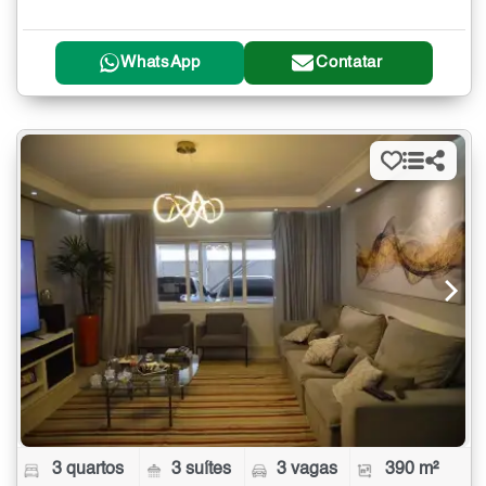
WhatsApp
Contatar
3 quartos
3 suítes
3 vagas
390 m²