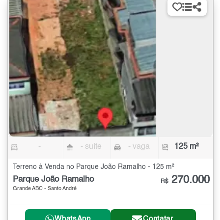
-
- suíte
- vaga
125 m²
Terreno à Venda no Parque João Ramalho - 125 m²
270.000
Parque João Ramalho
R$
Grande ABC - Santo André
WhatsApp
Contatar