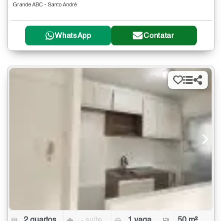
Grande ABC - Santo André
WhatsApp
Contatar
2 quartos
- suíte
1 vaga
50 m²