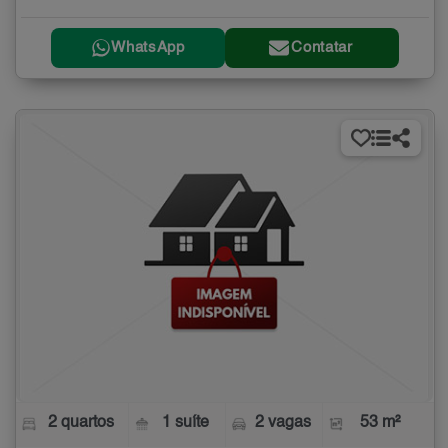
WhatsApp
Contatar
2 quartos
1 suíte
2 vagas
53 m²