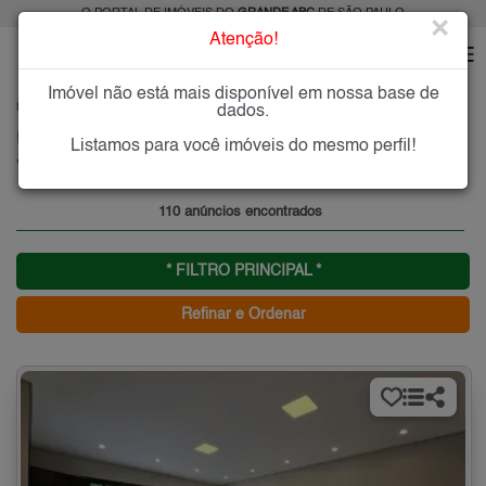
O PORTAL DE IMÓVEIS DO
GRANDE ABC
DE SÃO PAULO
×
Atenção!
Imóvel não está mais disponível em nossa base de
HOME
GRANDE ABC
COMPRAR
SANTO ANDRÉ
VILA SCARPELLI
dados.
Imóveis à Venda na Vila Scarpelli, Santo André
Listamos para você imóveis do mesmo perfil!
Vila Scarpelli - Santo André, Grande ABC
110 anúncios encontrados
* FILTRO PRINCIPAL *
Refinar e Ordenar