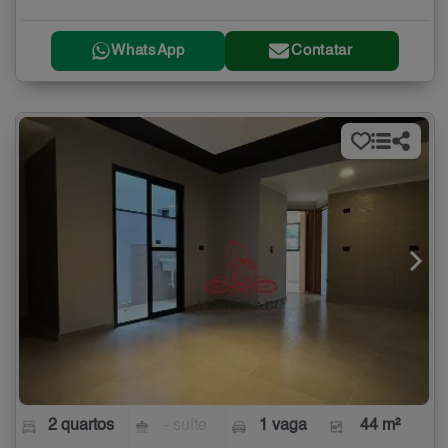
WhatsApp
Contatar
2 quartos
- suíte
1 vaga
44 m²