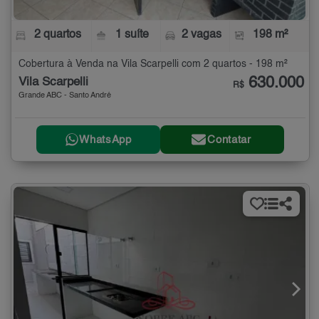
2 quartos
1 suíte
2 vagas
198 m²
Cobertura à Venda na Vila Scarpelli com 2 quartos - 198 m²
630.000
Vila Scarpelli
R$
Grande ABC - Santo André
WhatsApp
Contatar