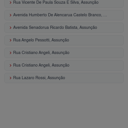
keyboard_arrow_right
Rua Vicente De Paula Souza E Silva, Assunção
keyboard_arrow_right
Avenida Humberto De Alencarua Castelo Branco, Assunção
keyboard_arrow_right
Avenida Senadorua Ricardo Batista, Assunção
keyboard_arrow_right
Rua Angelo Pessotti, Assunção
keyboard_arrow_right
Rua Cristiano Angeli, Assunção
keyboard_arrow_right
Rua Cristiano Angeli, Assunção
keyboard_arrow_right
Rua Lazaro Rossi, Assunção