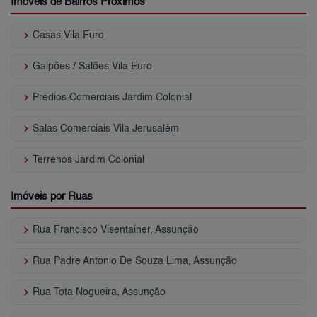
Imóveis de Bairros Próximos
keyboard_arrow_right
Casas Vila Euro
keyboard_arrow_right
Galpões / Salões Vila Euro
keyboard_arrow_right
Prédios Comerciais Jardim Colonial
keyboard_arrow_right
Salas Comerciais Vila Jerusalém
keyboard_arrow_right
Terrenos Jardim Colonial
Imóveis por Ruas
keyboard_arrow_right
Rua Francisco Visentainer, Assunção
keyboard_arrow_right
Rua Padre Antonio De Souza Lima, Assunção
keyboard_arrow_right
Rua Tota Nogueira, Assunção