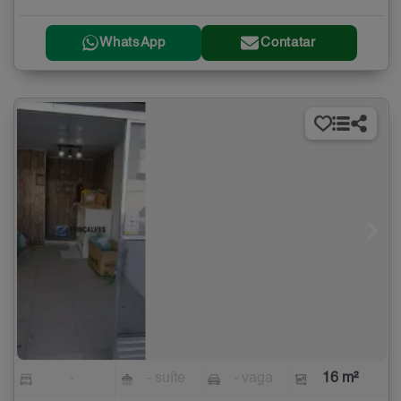
WhatsApp
Contatar
-
- suíte
- vaga
16 m²