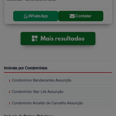
Grande ABC - São Bernardo do Campo
WhatsApp
Contatar
Imóveis por Condomínios
keyboard_arrow_right
Condomínio Bandeirantes Assunção
keyboard_arrow_right
Condomínio Star Life Assunção
keyboard_arrow_right
Condomínio Arnaldo de Carvalho Assunção