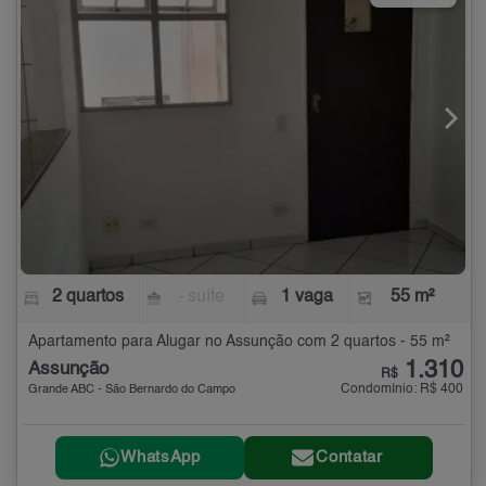
2 quartos
- suíte
1 vaga
55 m²
Apartamento para Alugar no Assunção com 2 quartos - 55 m²
1.310
Assunção
R$
Condomínio: R$ 400
Grande ABC - São Bernardo do Campo
WhatsApp
Contatar