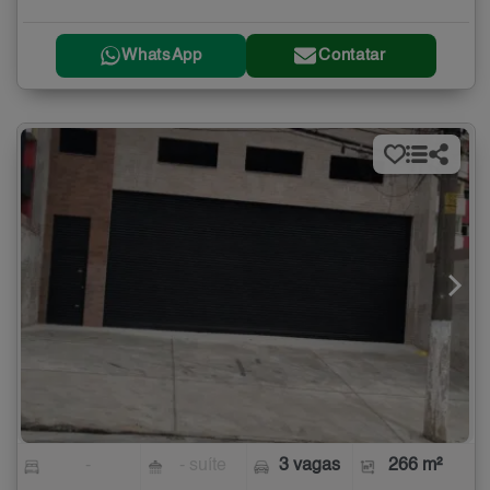
WhatsApp
Contatar
-
- suíte
3 vagas
266 m²