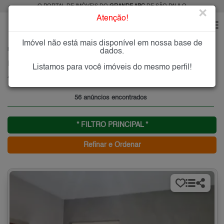
O PORTAL DE IMÓVEIS DO
GRANDE ABC
DE SÃO PAULO
×
Atenção!
Imóvel não está mais disponível em nossa base de
HOME
GRANDE ABC
ALUGAR
SÃO BERNARDO DO CAMPO
ASSUNÇÃO
dados.
Imóveis para Alugar no Assunção, São Bernardo do Campo, SP
Listamos para você imóveis do mesmo perfil!
Assunção - São Bernardo do Campo, Grande ABC
56 anúncios encontrados
* FILTRO PRINCIPAL *
Refinar e Ordenar