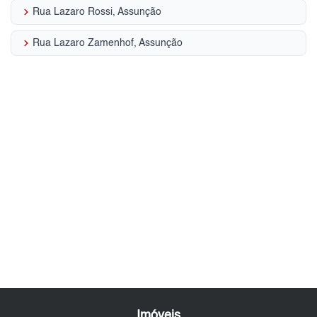
keyboard_arrow_right
Rua Lazaro Rossi, Assunção
keyboard_arrow_right
Rua Lazaro Zamenhof, Assunção
Imóveis