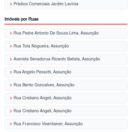
keyboard_arrow_right
Prédios Comerciais Jardim Lavínia
Imóveis por Ruas
keyboard_arrow_right
Rua Padre Antonio De Souza Lima, Assunção
keyboard_arrow_right
Rua Tota Nogueira, Assunção
keyboard_arrow_right
Avenida Senadorua Ricardo Batista, Assunção
keyboard_arrow_right
Rua Angelo Pessotti, Assunção
keyboard_arrow_right
Rua Bento Goncalves, Assunção
keyboard_arrow_right
Rua Cristiano Angeli, Assunção
keyboard_arrow_right
Rua Cristiano Angeli, Assunção
keyboard_arrow_right
Rua Francisco Visentainer, Assunção