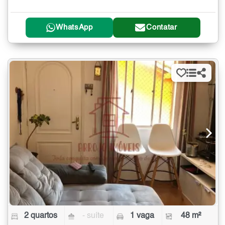
WhatsApp
Contatar
2 quartos
- suíte
1 vaga
48 m²