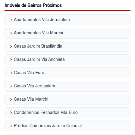
Imóveis de Bairros Próximos
keyboard_arrow_right
Apartamentos Vila Jerusalém
keyboard_arrow_right
Apartamentos Vila Marchi
keyboard_arrow_right
Casas Jardim Brasilândia
keyboard_arrow_right
Casas Jardim Via Anchieta
keyboard_arrow_right
Casas Vila Euro
keyboard_arrow_right
Casas Vila Jerusalém
keyboard_arrow_right
Casas Vila Marchi
keyboard_arrow_right
Condomínios Fechados Vila Euro
keyboard_arrow_right
Prédios Comerciais Jardim Colonial