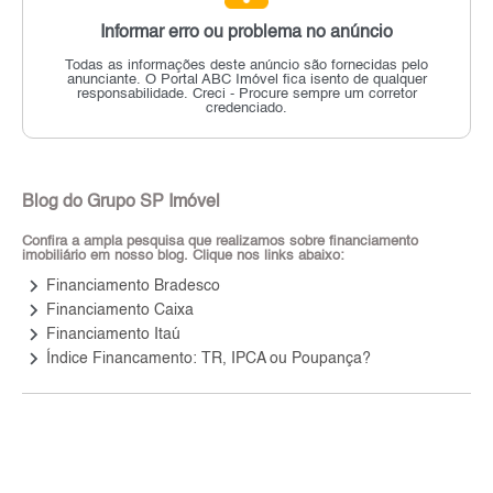
Informar erro ou problema no anúncio
Todas as informações deste anúncio são fornecidas pelo
anunciante.
O Portal ABC Imóvel fica isento de qualquer
responsabilidade.
Creci - Procure sempre um corretor
credenciado.
Blog do Grupo SP Imóvel
Confira a ampla pesquisa que realizamos sobre financiamento
imobiliário em nosso blog. Clique nos links abaixo:
keyboard_arrow_right
Financiamento Bradesco
keyboard_arrow_right
Financiamento Caixa
keyboard_arrow_right
Financiamento Itaú
keyboard_arrow_right
Índice Financamento: TR, IPCA ou Poupança?