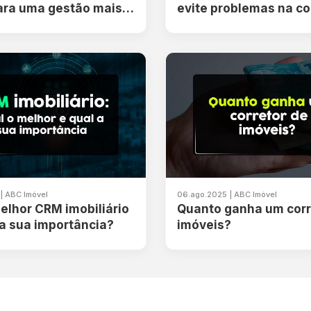
ara uma gestão mais
evite problemas na c
e e estratégica
imóveis
| ABC Imóvel
06.ago.2025 | ABC Imóvel
elhor CRM imobiliário
Quanto ganha um corr
 a sua importância?
imóveis?