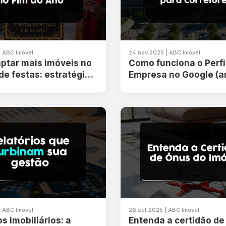
| ABC Imóvel
24.nov.2025 | ABC Imóvel
ptar mais imóveis no
Como funciona o Perfi
de festas: estratégias
Empresa no Google (a
cionam
Google Meu Negócio) 
Corretor de Imóvel?
| ABC Imóvel
26.set.2025 | ABC Imóvel
os imobiliários: a
Entenda a certidão de