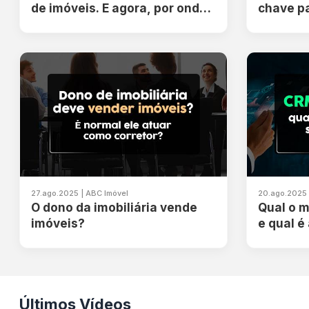
de imóveis. E agora, por onde
chave p
começar?
eficient
27.ago.2025 | ABC Imóvel
20.ago.2025 
O dono da imobiliária vende
Qual o m
imóveis?
e qual é
Últimos Vídeos