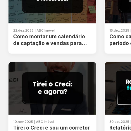
22.dez.2025 | ABC Imóvel
15.dez.2025 
Como montar um calendário
Como ca
de captação e vendas para
período 
2026: guia para corretores
que fun
10.nov.2025 | ABC Imóvel
30.set.2025 
Tirei o Creci e sou um corretor
Relatóri