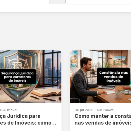
 ABC Imóvel
06.jul.2026 | ABC Imóvel
a Jurídica para
Como manter a const
es de Imóveis: como
nas vendas de imóvei
r seu negócio