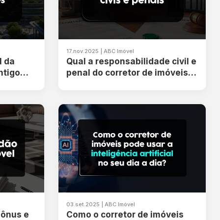
17.nov.2025 | ABC Imóvel
l da
Qual a responsabilidade civil e
ntigo
penal do corretor de imóveis
para
sobre a venda de imóvel?
03.set.2025 | ABC Imóvel
 ônus e
Como o corretor de imóveis