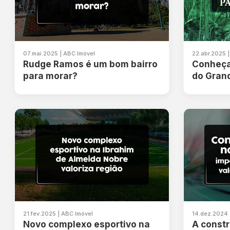
07.mai.2025 | ABC Imóvel
22.abr.2025 
Rudge Ramos é um bom bairro
Conheça
para morar?
do Gran
21.fev.2025 | ABC Imóvel
14.dez.2024 
Novo complexo esportivo na
A const