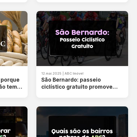
12.mai.2025 | ABC Imóvel
 porque
São Bernardo: passeio
ão tem
ciclístico gratuito promove
lazer em família