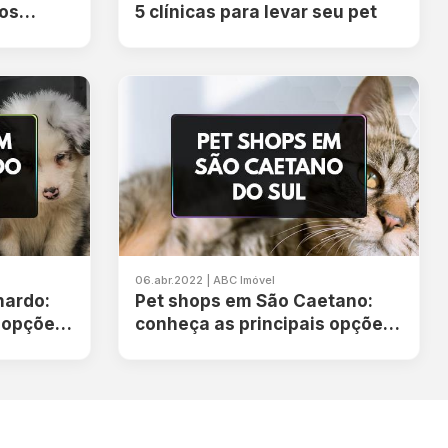
 os
5 clínicas para levar seu pet
a cidade
06.abr.2022 | ABC Imóvel
nardo:
Pet shops em São Caetano:
 opções
conheça as principais opções
da região