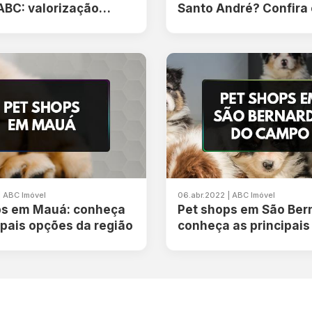
ABC: valorização
Santo André? Confira
ria e impacto na
benefícios de morar n
ade
| ABC Imóvel
06.abr.2022 | ABC Imóvel
ps em Mauá: conheça
Pet shops em São Ber
ipais opções da região
conheça as principais
da região