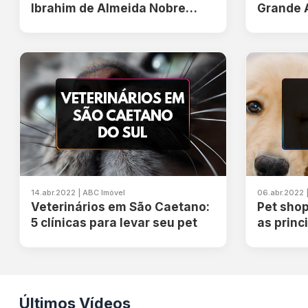
Ibrahim de Almeida Nobre
Grande 
valoriza região
imobiliá
mobilid
14.abr.2022 | ABC Imóvel
06.abr.2022 
Veterinários em São Caetano:
Pet sho
5 clínicas para levar seu pet
as princ
Últimos Vídeos