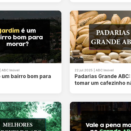
| ABC Imóvel
22.jul.2025 | ABC Imóvel
 um bairro bom para
Padarias Grande ABC:
tomar um cafezinho n
nada de cringe