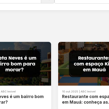
| ABC Imóvel
10.out.2025 | ABC Imóvel
eves é um bairro bom
Restaurante com espa
rar?
em Mauá: conheça as
melhores opções da c