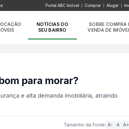
lo
Portal ABC Imóvel
Comprar
Alugar
Im
|
|
|
LOCAÇÃO
NOTÍCIAS DO
SOBRE COMPRA 
MÓVEIS
SEU BAIRRO
VENDA DE IMÓVE
 bom para morar?
urança e alta demanda imobiliária, atraindo
Tamanho da Fonte:
A-
A
A