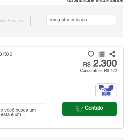
63 anúncios encontrados
eita Permuta
artos
2.300
R$
Condomínio: R$ 422
Contato
 se você busca um
 esta é um...