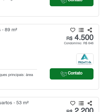
Contato
 - 89 m²
4.500
R$
Condomínio: R$ 646
Contato
ues principais: área
artos - 53 m²
2.200
R$