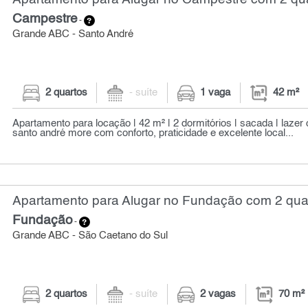
Campestre
-
Grande ABC - Santo André
2 quartos
- suíte
1 vaga
42 m²
Apartamento para locação | 42 m² | 2 dormitórios | sacada | lazer
santo andré more com conforto, praticidade e excelente local...
Apartamento para Alugar no Fundação com 2 quar
Fundação
-
Grande ABC - São Caetano do Sul
2 quartos
- suíte
2 vagas
70 m²