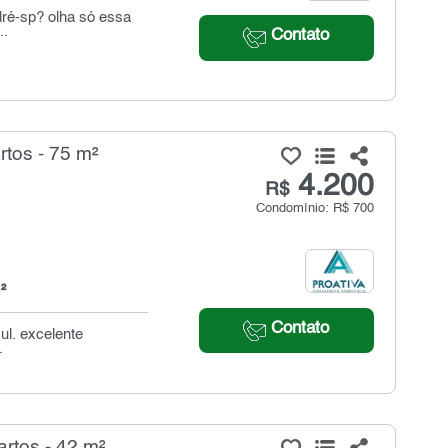
dré-sp? olha só essa
..
Contato
tos - 75 m²
4.200
R$
Condomínio: R$ 700
²
Contato
ul. excelente
.
rtos - 42 m²