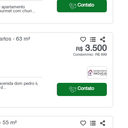
Contato
l apartamento
ourmet com churr...
rtos - 63 m²
3.500
R$
Condomínio: R$ 699
venida dom pedro ii,
d...
Contato
- 55 m²