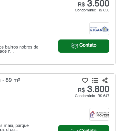
3.500
R$
Condomínio: R$ 650
Contato
os bairros nobres de
ade n...
 - 89 m²
3.800
R$
Condomínio: R$ 647
es maia, parque
a, drog...