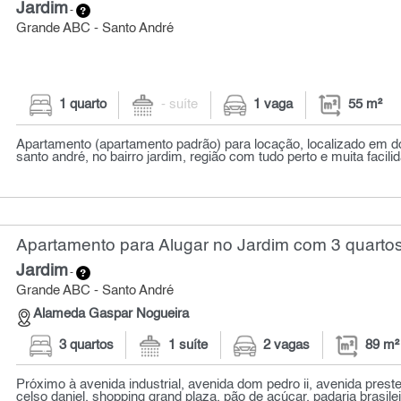
Jardim
-
Grande ABC - Santo André
1 quarto
- suíte
1 vaga
55 m²
Apartamento (apartamento padrão) para locação, localizado em d
santo andré, no bairro jardim, região com tudo perto e muita facilid
Apartamento para Alugar no Jardim com 3 quartos
Jardim
-
Grande ABC - Santo André
Alameda Gaspar Nogueira
3 quartos
1 suíte
2 vagas
89 m²
Próximo à avenida industrial, avenida dom pedro ii, avenida prest
celso daniel, shopping grand plaza, pão de açúcar, padaria brasileir