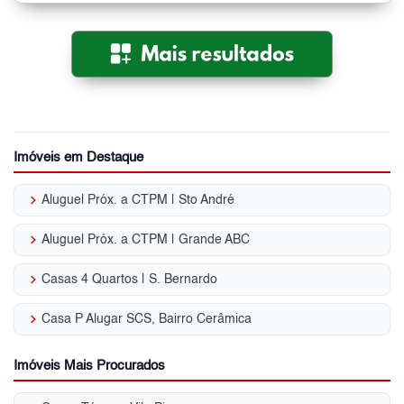
Imóveis em Destaque
keyboard_arrow_right
Aluguel Próx. a CTPM | Sto André
keyboard_arrow_right
Aluguel Próx. a CTPM | Grande ABC
keyboard_arrow_right
Casas 4 Quartos | S. Bernardo
keyboard_arrow_right
Casa P Alugar SCS, Bairro Cerâmica
Imóveis Mais Procurados