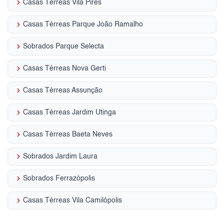
keyboard_arrow_right
Casas Térreas Vila Pires
keyboard_arrow_right
Casas Térreas Parque João Ramalho
keyboard_arrow_right
Sobrados Parque Selecta
keyboard_arrow_right
Casas Térreas Nova Gerti
keyboard_arrow_right
Casas Térreas Assunção
keyboard_arrow_right
Casas Térreas Jardim Utinga
keyboard_arrow_right
Casas Térreas Baeta Neves
keyboard_arrow_right
Sobrados Jardim Laura
keyboard_arrow_right
Sobrados Ferrazópolis
keyboard_arrow_right
Casas Térreas Vila Camilópolis