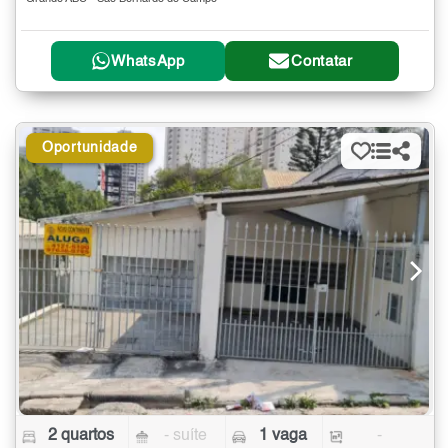
WhatsApp
Contatar
Oportunidade
2 quartos
- suíte
1 vaga
-