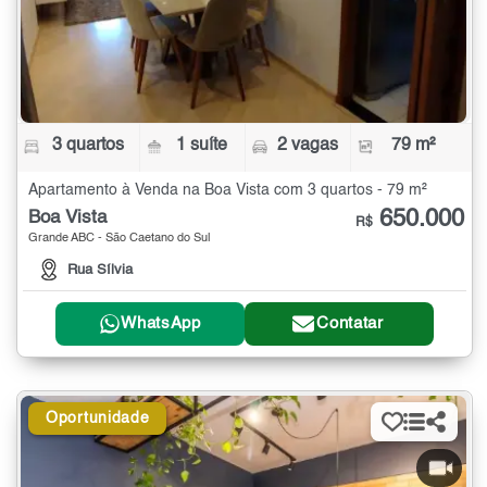
3 quartos
1 suíte
2 vagas
79 m²
Apartamento à Venda na Boa Vista com 3 quartos - 79 m²
650.000
Boa Vista
R$
Grande ABC - São Caetano do Sul
Rua Sílvia
WhatsApp
Contatar
Oportunidade