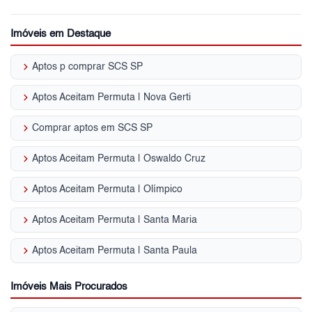
Imóveis em Destaque
keyboard_arrow_right
Aptos p comprar SCS SP
keyboard_arrow_right
Aptos Aceitam Permuta | Nova Gerti
keyboard_arrow_right
Comprar aptos em SCS SP
keyboard_arrow_right
Aptos Aceitam Permuta | Oswaldo Cruz
keyboard_arrow_right
Aptos Aceitam Permuta | Olímpico
keyboard_arrow_right
Aptos Aceitam Permuta | Santa Maria
keyboard_arrow_right
Aptos Aceitam Permuta | Santa Paula
Imóveis Mais Procurados