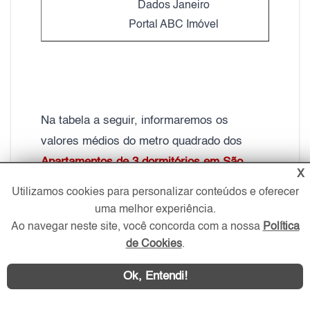
Dados Janeiro
Portal ABC Imóvel
Na tabela a seguir, informaremos os
valores médios do metro quadrado dos
Apartamentos de 3 dormitórios em São
X
Caetano do Sul
, à venda no ABC, em São
Utilizamos cookies para personalizar conteúdos e oferecer
Paulo:
uma melhor experiência.
Ao navegar neste site, você concorda com a nossa
Política
de Cookies
.
Ok, Entendi!
Valor médio do metro quadrado dos Apartamentos
2 e 3 dormitórios com
2 Vagas de Garagem