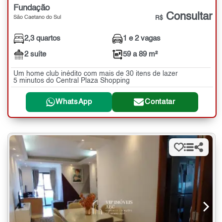
Fundação
Consultar
São Caetano do Sul
R$
2,3 quartos
1 e 2 vagas
2 suíte
59 a 89 m²
Um home club inédito com mais de 30 itens de lazer
5 minutos do Central Plaza Shopping
WhatsApp
Contatar