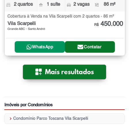
2 quartos
1 suíte
2 vagas
86 m²
Cobertura à Venda na Vila Scarpelli com 2 quartos - 86 m²
450.000
Vila Scarpelli
R$
Grande ABC - Santo André
WhatsApp
Contatar
Imóveis por Condomínios
keyboard_arrow_right
Condomínio Parco Toscana Vila Scarpelli