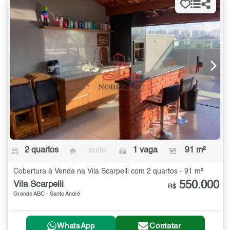
2 quartos
- suíte
1 vaga
91 m²
Cobertura à Venda na Vila Scarpelli com 2 quartos - 91 m²
550.000
Vila Scarpelli
R$
Grande ABC - Santo André
WhatsApp
Contatar