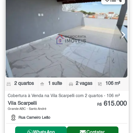
2 quartos
1 suíte
2 vagas
106 m²
Cobertura à Venda na Vila Scarpelli com 2 quartos - 106 m²
615.000
Vila Scarpelli
R$
Grande ABC - Santo André
Rua Carneiro Leão
WhatsApp
Contatar