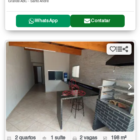
Grande ABC - Santo André
WhatsApp
Contatar
2 quartos
1 suíte
2 vagas
198 m²