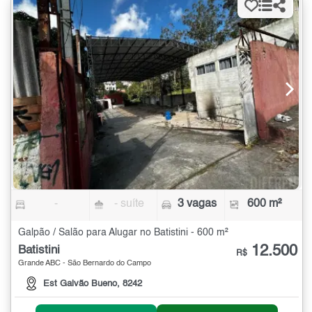
-
- suíte
3 vagas
600 m²
Galpão / Salão para Alugar no Batistini - 600 m²
12.500
Batistini
R$
Grande ABC - São Bernardo do Campo
Est Galvão Bueno, 8242