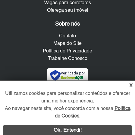
Vagas para corretores
Ofereça seu imóvel
Sobre nós
Contato
Mapa do Site
Política de Privacidade
Trabalhe Conosco
Verificada por
X
Redes Sociais
Utilizamos cookies para personalizar conteúdos e oferecer
uma melhor experiência.
Ao navegar neste site, você concorda com a nossa
Política
de Cookies
.
Ok, Entendi!