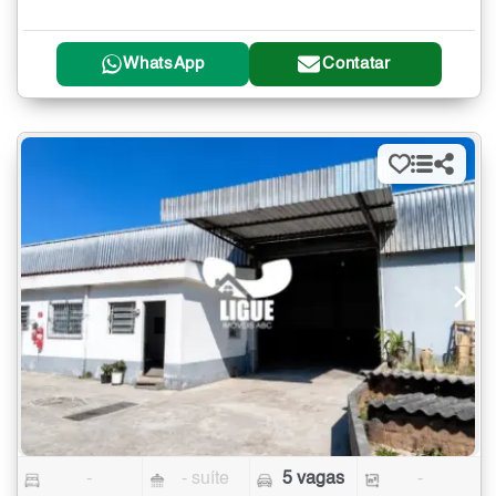
WhatsApp
Contatar
-
- suíte
5 vagas
-