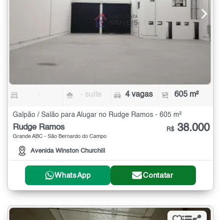
-
- suíte
4 vagas
605 m²
Galpão / Salão para Alugar no Rudge Ramos - 605 m²
38.000
Rudge Ramos
R$
Grande ABC - São Bernardo do Campo
Avenida Winston Churchill
WhatsApp
Contatar