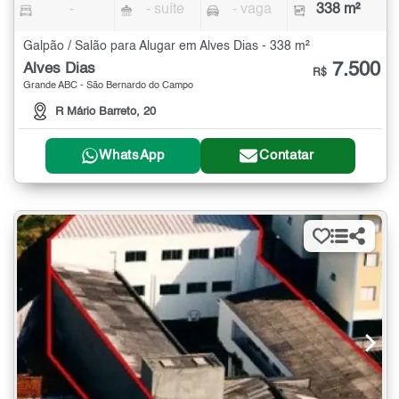
-
- suíte
- vaga
338 m²
Galpão / Salão para Alugar em Alves Dias - 338 m²
7.500
Alves Dias
R$
Grande ABC - São Bernardo do Campo
R Mário Barreto, 20
WhatsApp
Contatar