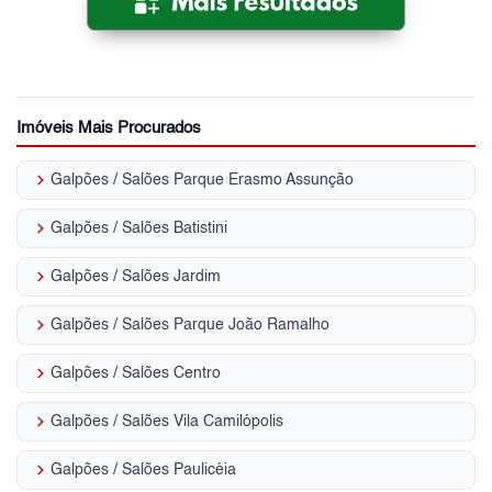
Imóveis Mais Procurados
keyboard_arrow_right
Galpões / Salões Parque Erasmo Assunção
keyboard_arrow_right
Galpões / Salões Batistini
keyboard_arrow_right
Galpões / Salões Jardim
keyboard_arrow_right
Galpões / Salões Parque João Ramalho
keyboard_arrow_right
Galpões / Salões Centro
keyboard_arrow_right
Galpões / Salões Vila Camilópolis
keyboard_arrow_right
Galpões / Salões Paulicéia