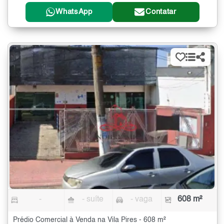
WhatsApp
Contatar
-
- suíte
- vaga
608 m²
Prédio Comercial à Venda na Vila Pires - 608 m²