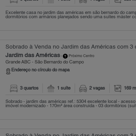
Excelente casa no jardim das américas em são bernardo do camp
dormitórios com armários planejados sendo uma suítes máster co
Sobrado à Venda no Jardim das Américas com 3 q
Jardim das Américas
-
Próximo Centro
Grande ABC - São Bernardo do Campo
Endereço no círculo do mapa
3 quartos
1 suíte
2 vagas
169 m
Sobrado - jardim das américas ref.: 5304 excelente local - acesso f
imóvel modernizado - 170m² área construída - 03 dormitórios (suít
Sobrado à Venda no Jardim das Américas com 3 q