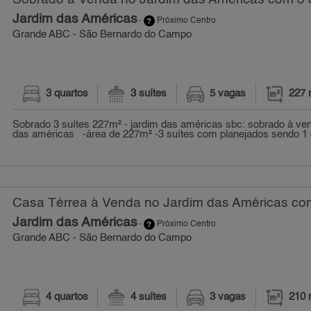
Jardim das Américas
-
Próximo Centro
Grande ABC - São Bernardo do Campo
3 quartos
3 suítes
5 vagas
227 
Sobrado 3 suítes 227m² - jardim das américas sbc: sobrado à ven
das américas -área de 227m² -3 suítes com planejados sendo 1 
Casa Térrea à Venda no Jardim das Américas com
Jardim das Américas
-
Próximo Centro
Grande ABC - São Bernardo do Campo
4 quartos
4 suítes
3 vagas
210 