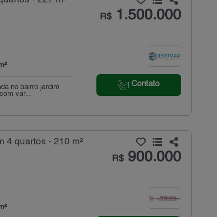
1.500.000
R$
m²
Contato
da no bairro jardim
com var...
 4 quartos - 210 m²
900.000
R$
m²