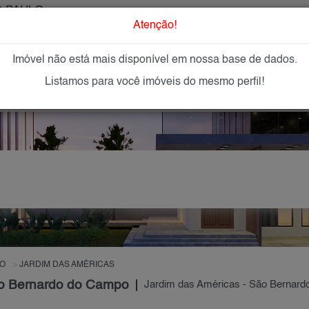
 PAULO
O que Procur
Atenção!
Imóvel não está mais disponível em nossa base de dados.
GAR
IMÓVEIS NOVOS
IMOBILIÁRIAS
OFEREÇA
Listamos para você imóveis do mesmo perfil!
O
JARDIM DAS AMÉRICAS
ão Bernardo do Campo
Jardim das Américas - São Bernar