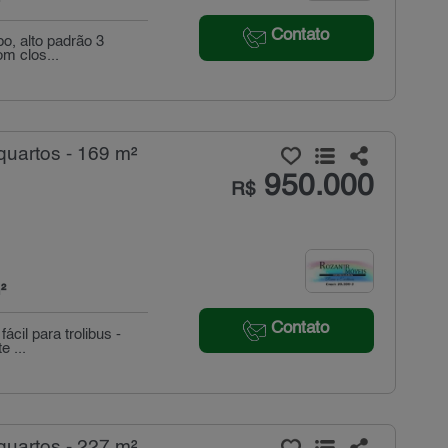
Contato
o, alto padrão 3
m clos...
uartos - 169 m²
950.000
R$
²
Contato
ácil para trolibus -
e ...
uartos - 227 m²