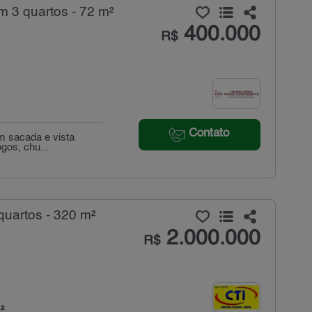
 3 quartos - 72 m²
400.000
R$
Contato
m sacada e vista
ogos, chu...
uartos - 320 m²
2.000.000
R$
²