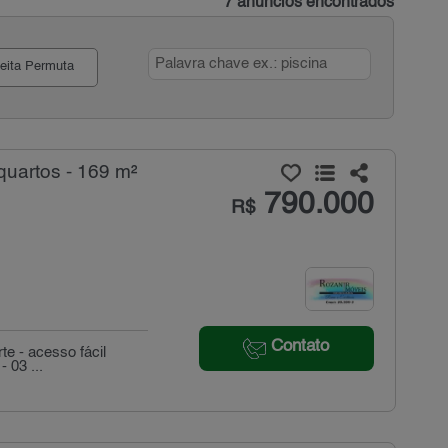
7 anúncios encontrados
eita Permuta
uartos - 169 m²
790.000
R$
Contato
te - acesso fácil
 03 ...