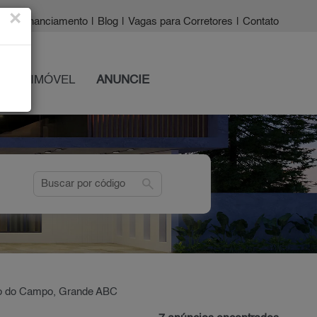
×
a?
|
Financiamento
|
Blog
|
Vagas para Corretores
|
Contato
 SEU IMÓVEL
ANUNCIE
search
do do Campo, Grande ABC