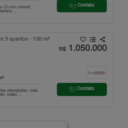
Contato
es (3 com closet)
reira,...
 3 quartos - 130 m²
1.050.000
R$
m²
Contato
tes planejadas, sala
o, salão ...