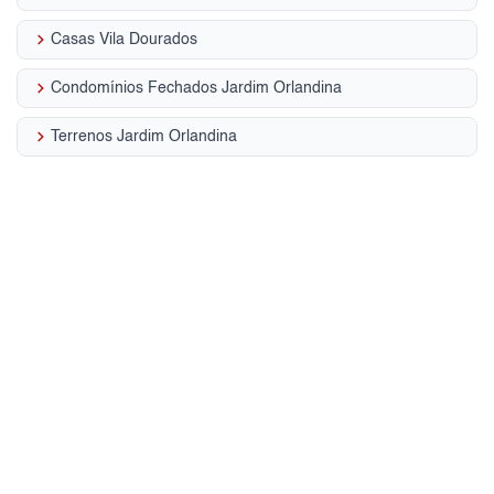
keyboard_arrow_right
Casas Vila Dourados
keyboard_arrow_right
Condomínios Fechados Jardim Orlandina
keyboard_arrow_right
Terrenos Jardim Orlandina