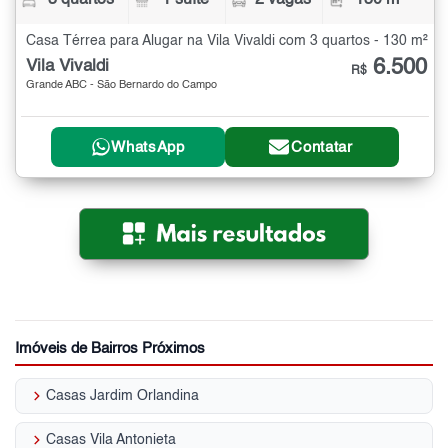
3 quartos
1 suíte
2 vagas
130 m²
Casa Térrea para Alugar na Vila Vivaldi com 3 quartos - 130 m²
6.500
Vila Vivaldi
R$
Grande ABC - São Bernardo do Campo
WhatsApp
Contatar
Imóveis de Bairros Próximos
keyboard_arrow_right
Casas Jardim Orlandina
keyboard_arrow_right
Casas Vila Antonieta