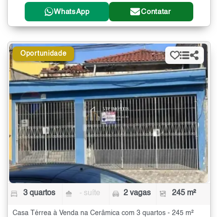
WhatsApp
Contatar
Oportunidade
3 quartos
- suíte
2 vagas
245 m²
Casa Térrea à Venda na Cerâmica com 3 quartos - 245 m²