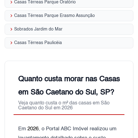
keyboard_arrow_right
Casas Térreas Parque Oratório
keyboard_arrow_right
Casas Térreas Parque Erasmo Assunção
keyboard_arrow_right
Sobrados Jardim do Mar
keyboard_arrow_right
Casas Térreas Paulicéia
Quanto custa morar nas Casas
em São Caetano do Sul, SP?
Veja quanto custa o m² das casas em São
Caetano do Sul em 2026
Em
2026
, o Portal ABC Imóvel realizou um