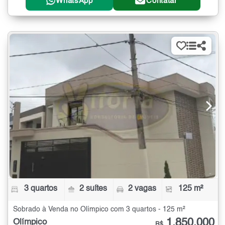
WhatsApp
Contatar
3 quartos
2 suítes
2 vagas
125 m²
Sobrado à Venda no Olímpico com 3 quartos - 125 m²
1.850.000
Olímpico
R$