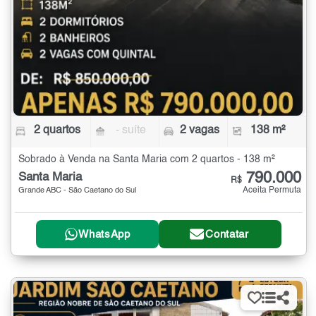
2 quartos
- suíte
2 vagas
138 m²
Sobrado à Venda na Santa Maria com 2 quartos - 138 m²
790.000
Santa Maria
R$
Aceita Permuta
Grande ABC - São Caetano do Sul
WhatsApp
Contatar