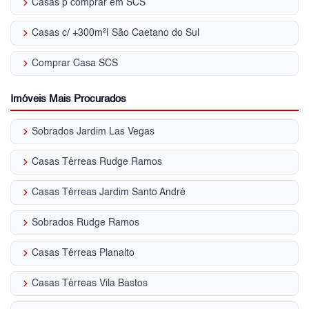
keyboard_arrow_right
Casas p comprar em SCS
keyboard_arrow_right
Casas c/ +300m²| São Caetano do Sul
keyboard_arrow_right
Comprar Casa SCS
Imóveis Mais Procurados
keyboard_arrow_right
Sobrados Jardim Las Vegas
keyboard_arrow_right
Casas Térreas Rudge Ramos
keyboard_arrow_right
Casas Térreas Jardim Santo André
keyboard_arrow_right
Sobrados Rudge Ramos
keyboard_arrow_right
Casas Térreas Planalto
keyboard_arrow_right
Casas Térreas Vila Bastos