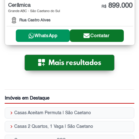
899.000
Cerâmica
R$
Grande ABC - São Caetano do Sul
Rua Castro Alves
WhatsApp
Contatar
Imóveis em Destaque
keyboard_arrow_right
Casas Aceitam Permuta | São Caetano
keyboard_arrow_right
Casas 2 Quartos, 1 Vaga | São Caetano