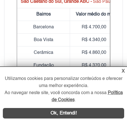
São Caetano do Sul, Grande ABC -
São Paulo
Bairros
Valor médio do m²
Barcelona
R$ 4.700,00
Boa Vista
R$ 4.340,00
Cerâmica
R$ 4.860,00
Fundação
R$ 4.370,00
X
Jardim São Caetano
R$ 5.210,00
Utilizamos cookies para personalizar conteúdos e oferecer
uma melhor experiência.
Nova Gerti
R$ 4.200,00
Ao navegar neste site, você concorda com a nossa
Política
de Cookies
.
Olímpico
R$ 4.830,00
Ok, Entendi!
Oswaldo Cruz
R$ 5.390,00