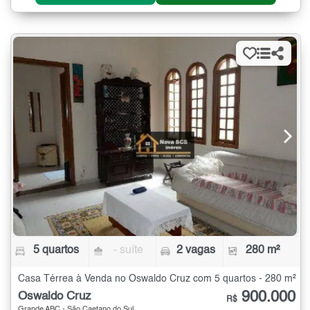
5 quartos
- suíte
2 vagas
280 m²
Casa Térrea à Venda no Oswaldo Cruz com 5 quartos - 280 m²
900.000
Oswaldo Cruz
R$
Grande ABC - São Caetano do Sul