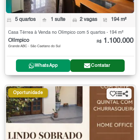
5 quartos
1 suíte
2 vagas
194 m²
Casa Térrea à Venda no Olímpico com 5 quartos - 194 m²
1.100.000
Olímpico
R$
Grande ABC - São Caetano do Sul
WhatsApp
Contatar
Oportunidade