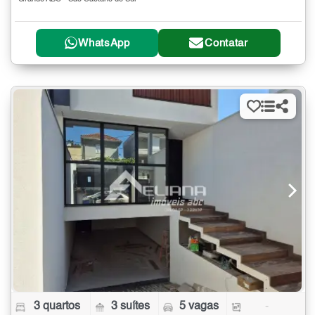
WhatsApp
Contatar
3 quartos
3 suítes
5 vagas
-